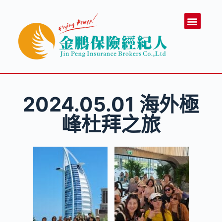
跳
認識金鵬
業務制度
經管團隊
課程活動照
合作夥伴
聯絡我們
業務專區
至
主
要
內
容
2024.05.01 海外極
峰杜拜之旅