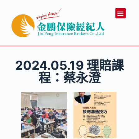
跳
至
主
要
內
容
2024.05.19 理賠課
程：蔡永澄