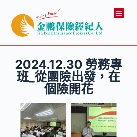
跳
認識金鵬
業務制度
經管團隊
課程活動照
合作夥伴
聯絡我們
業務專區
至
主
要
內
容
2024.12.30 勞務專
班_從團險出發，在
個險開花